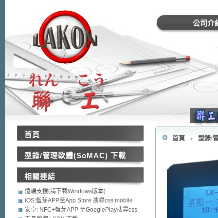
公司介
首頁
首頁
﹥
型錄/管
型錄/管理軟體(SoMAC) 下載
相關連結
遠端支援(請下載Windows版本)
iOS:藍芽APP至App Store 搜尋css mobile
security
安卓: NFC+藍芽APP 至GooglePlay搜尋css