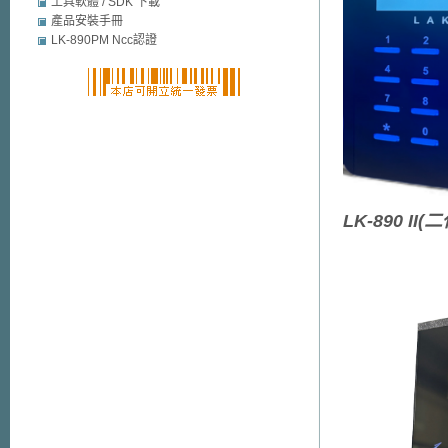
mobile security
工具軟體 / SDK 下載
產品安裝手冊
LK-890PM Ncc認證
LK-890 II(二