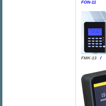
FON-11
FMK-13
/
F