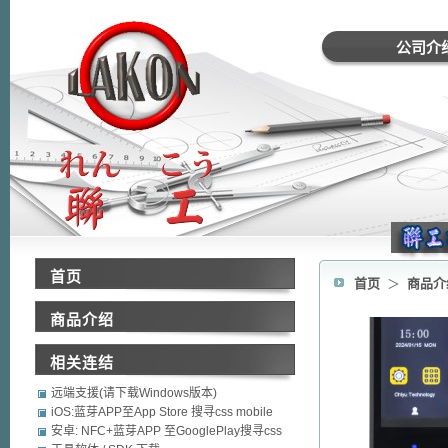
公司介
首页
首页
＞
商品介
商品介绍
相关连结
远端支援(请下载Windows版本)
iOS:蓝芽APP至App Store 搜寻css mobile
security
安卓: NFC+蓝芽APP 至GooglePlay搜寻css