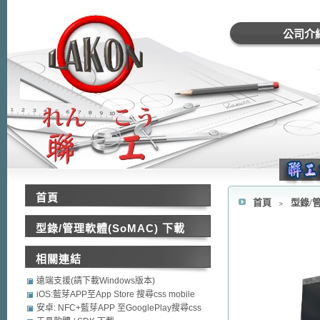
公司介
首頁
首頁
﹥
型錄/管
型錄/管理軟體(SoMAC) 下載
相關連結
遠端支援(請下載Windows版本)
iOS:藍芽APP至App Store 搜尋css mobile
security
安卓: NFC+藍芽APP 至GooglePlay搜尋css