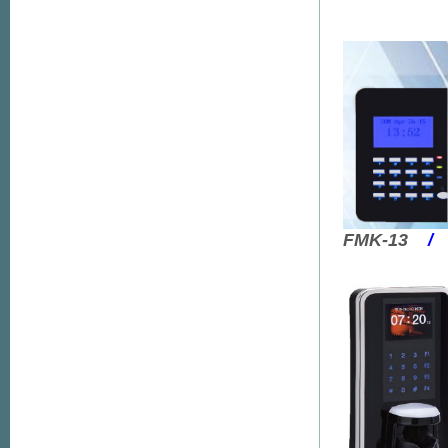
FMK-13
/
F