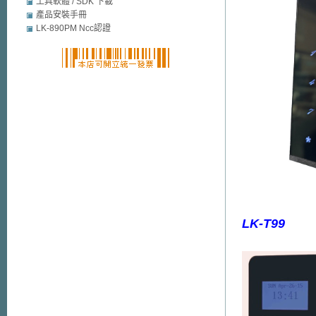
mobile security
工具軟體 / SDK 下載
產品安裝手冊
LK-890PM Ncc認證
LK-T99