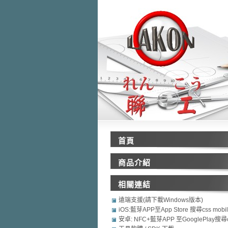
首頁
商品介紹
相關連結
遠端支援(請下載Windows版本)
iOS:藍芽APP至App Store 搜尋css mobi
security
安卓: NFC+藍芽APP 至GooglePlay搜尋