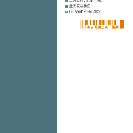
mobile security
工具軟體 / SDK 下載
產品安裝手冊
LK-890PM Ncc認證