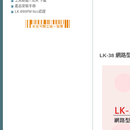
mobile security
工具軟體 / SDK 下載
產品安裝手冊
LK-890PM Ncc認證
LK-38 網