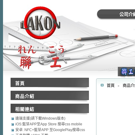
公司介
首頁
首頁
﹥
商品
商品介紹
相關連結
遠端支援(請下載Windows版本)
iOS:藍芽APP至App Store 搜尋css mobile
security
安卓: NFC+藍芽APP 至GooglePlay搜尋css