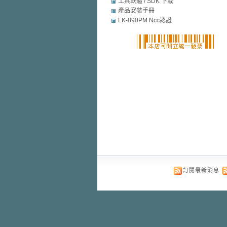
mobile security
工具軟體 / SDK 下載
產品安裝手冊
LK-890PM Ncc認證
訂閱最新消息