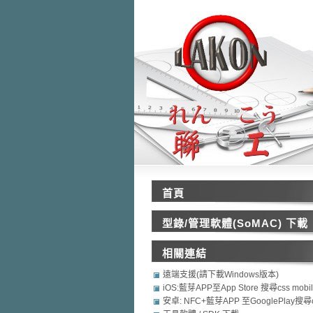
首頁
型錄/管理軟體(SoMAC) 下載
相關連結
遠端支援(請下載Windows版本)
iOS:藍芽APP至App Store 搜尋css mobi
security
安卓: NFC+藍芽APP 至GooglePlay搜尋