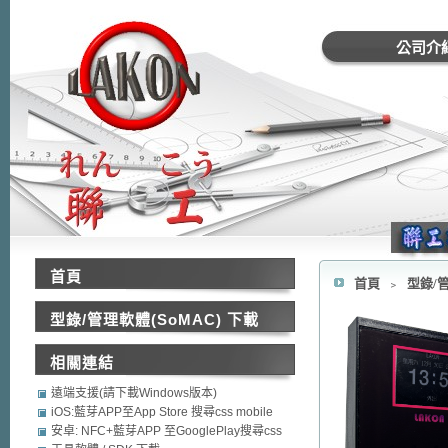
公司介
首頁
首頁
﹥
型錄/管
型錄/管理軟體(SoMAC) 下載
相關連結
遠端支援(請下載Windows版本)
iOS:藍芽APP至App Store 搜尋css mobile
security
安卓: NFC+藍芽APP 至GooglePlay搜尋css