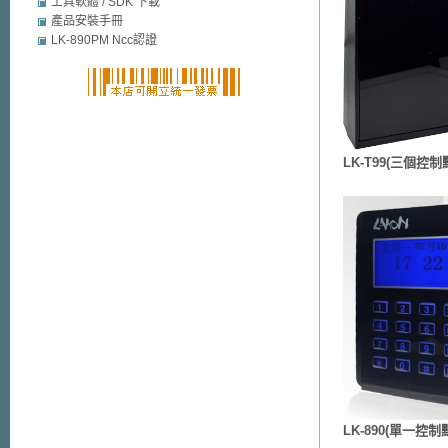
mobile security
工具軟體 / SDK 下載
產品安裝手冊
LK-890PM Ncc認證
LK-T99(三個控制
LK-890(單一控制