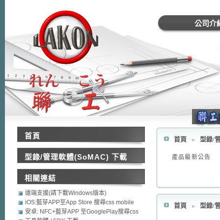
公司介
首頁
首頁
﹥
型錄/管
型錄/管理軟體(SoMAC) 下載
產品最新公告
相關連結
遠端支援(請下載Windows版本)
iOS:藍芽APP至App Store 搜尋css mobile
首頁
﹥
型錄/管
security
安卓: NFC+藍芽APP 至GooglePlay搜尋css