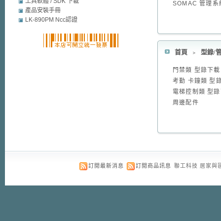
mobile security
工具軟體 / SDK 下載
SOMAC 管理
產品安裝手冊
LK-890PM Ncc認證
首頁
﹥
型錄/管
門禁類 型錄下載
考勤 卡鐘類 型
電梯控制類 型
周邊配件
訂閱最新消息
訂閱商品訊息
聯工科技 居家